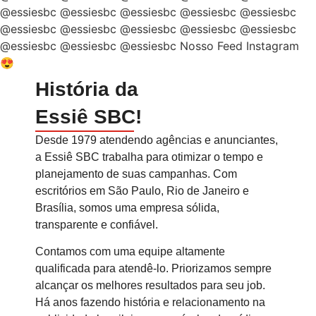
@essiesbc
@essiesbc
@essiesbc
@essiesbc
@essiesbc
@essiesbc
@essiesbc
@essiesbc
@essiesbc
@essiesbc
@essiesbc
@essiesbc
@essiesbc
Nosso Feed Instagram
😍
História da
Essiê SBC!
Desde 1979 atendendo agências e anunciantes,
a Essiê SBC trabalha para otimizar o tempo e
planejamento de suas campanhas. Com
escritórios em São Paulo, Rio de Janeiro e
Brasília, somos uma empresa sólida,
transparente e confiável.
Contamos com uma equipe altamente
qualificada para atendê-lo. Priorizamos sempre
alcançar os melhores resultados para seu job.
Há
anos fazendo história e relacionamento na