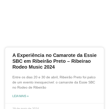
Ex
n
C
da
S
Ri
Pr
Ri
R
Mu
A Experiência no Camarote da Essie
29 
SBC em Ribeirão Preto – Ribeirao
20
Rodeo Music 2024
LEI
Entre os dias 20 e 30 de abril, Ribeirão Preto foi palco
Es
de um evento inesquecível: o camarote da Essie SBC
M
no Rodeo de Ribeirão
pr
LEIA MAIS »
Di
22 
29 de maio de 2024