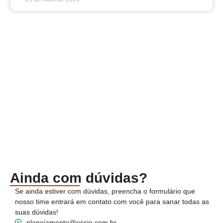
LEI
Es
S
Ri
R
M
20
11 
de 
LEI
Ainda com dúvidas?
Se ainda estiver com dúvidas, preencha o formulário que
nosso time entrará em contato com você para sanar todas as
suas dúvidas!
planejamento@essie.com.br