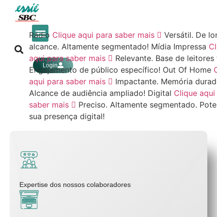
Rádio
Clique aqui para saber mais
Versátil. De l
Mídia Impressa
alcance. Altamente segmentado!
Mídia Impressa
Cl
aqui para saber mais
Relevante. Base de leitores f
Login
Engajamento de público específico!
Out Of Home
aqui para saber mais
Impactante. Memória durad
Alcance de audiência ampliado!
Digital
Clique aqui
saber mais
Preciso. Altamente segmentado. Pote
sua presença digital!
Expertise dos nossos colaboradores